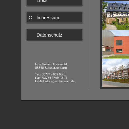
Links
Impressum
Datenschutz
Grünhainer Strasse 14
08340 Schwarzenberg
Tel.: 03774 / 869 93-0
Fax: 03774 / 869 93-11
E-Mail:info(at)tischer-szb.de