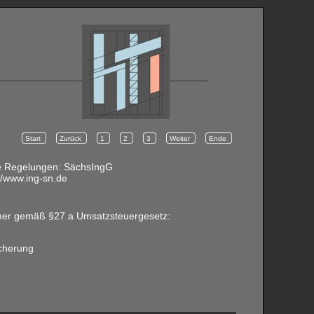
Start
Zurück
1
2
3
Weiter
Ende
che Regelungen: SächsIngG
//www.ing-sn.de
mer gemäß §27 a Umsatzsteuergesetz:
icherung