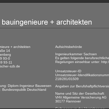
nieure + architekten
Aufsichtsbehörde
aße 14
Ingenieurkammer Sachsen
enberg
Es gelten folgende berufsrechtli
69 93-0
Regelungen einsehbar unter: http:
69 93-11
tischer-szb.de
Umsatzsteuer-ID
Umsatzsteuer-Idendifikationsnum
218/281/01509
nung: Diplom-Ingenieur Bauwesen
Angaben zur Berufshaftpflichtvers
h: Bundesrepublik Deutschland
Name und Sitz der Gesellschaft:
VHV Allgemeine Versicherung AG
30177 Hannover
Geltungsraum der Versicherung: