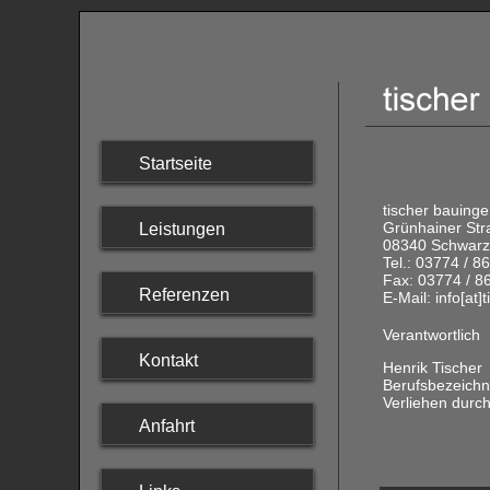
Startseite
tischer bauinge
Grünhainer Str
Leistungen
08340 Schwarz
Tel.: 03774 / 8
Fax: 03774 / 8
Referenzen
E-Mail: info[at]
Verantwortlich
Kontakt
Henrik Tischer
Berufsbezeich
Verliehen durc
Anfahrt