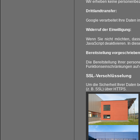
Wir erheben keine personenbe
Drittlandtransfer:
Google verarbeitet Ihre Daten 
Widerruf der Einwilligung:
Wenn Sie nicht möchten, dass 
JavaScript deaktivieren. In die
Bereitstellung vorgeschrieben 
Die Bereitstellung Ihrer person
Funktionseinschränkungen auf
SSL-Verschlüsselung
Um die Sicherheit Ihrer Daten 
(z. B. SSL) über HTTPS.
Änderung unserer Date
Wir behalten uns vor, diese Da
Leistungen in der Datenschutze
Fragen an den Datenschu
Wenn Sie Fragen zum Datenschut
unserer Organisation: