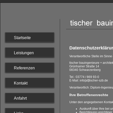
Startseite
Datenschutzerkläru
Leistungen
Verantwortliche Stelle im Sinn
tischer bauingenieure + archite
Grünhainer Straße 14
Referenzen
08340 Schwarzenberg
Tel.: 03774 / 869 93-0
E-Mail: info[at]tischer-szb.de
Kontakt
Verantwortlich: Diplom-Ingenie
Ihre Betroffenenrechte
Anfahrt
Unter den angegebenen Kontakt
Auskunft über Ihre bei 
Berichtigung unrichtige