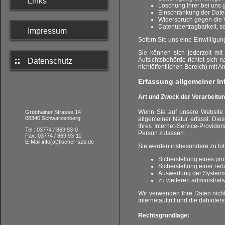
Links
Löschung Ihrer bei uns 
Einschränkung der Datenv
Widerspruch gegen die V
Datenübertragbarkeit, s
Impressum
Sofern Sie uns eine Einwilligung
Sie können sich jederzeit mi
Aufsichtsbehörde richtet sich 
Datenschutz
nichtöffentlichen Bereich) mit An
Erfassung allgemeiner I
Art und Zweck der Verarbeitun
Wenn Sie auf unsere Website zu
Grünhainer Strasse 14
08340 Schwarzenberg
allgemeiner Natur erfasst. Di
Ihres Internet-Service-Provide
Tel.: 03774 / 869 93-0
Person zulassen.
Fax: 03774 / 869 93-11
E-Mail:info(at)tischer-szb.de
Sie werden insbesondere zu fo
Sicherstellung eines p
Sicherstellung einer re
Auswertung der Systemsic
zu weiteren administrat
Wir verwenden Ihre Daten nicht
Internetauftritt und die dahinte
Rechtsgrundlage: